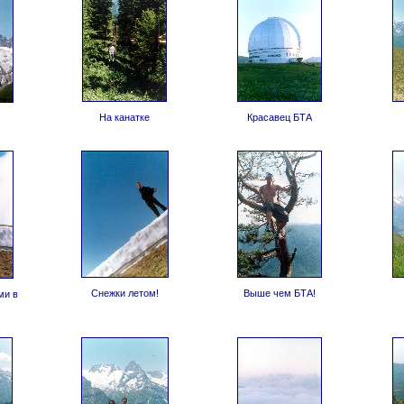
На канатке
Красавец БТА
Снежки летом!
Выше чем БТА!
ми в