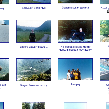
Зеленчукская долина
Большой Зеленчук
хову
Эльбру
Ш
В
Дорога уходит вдаль...
Н.Подорванюк на мосту
через Подорванову Балку
Наверху!
Ст
жно и
Вид на Буково сверху
в
..