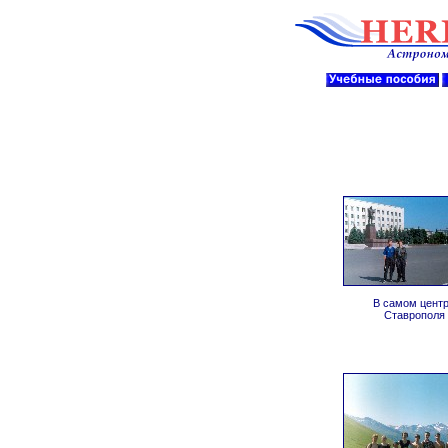
В самом цент
Ставрополя