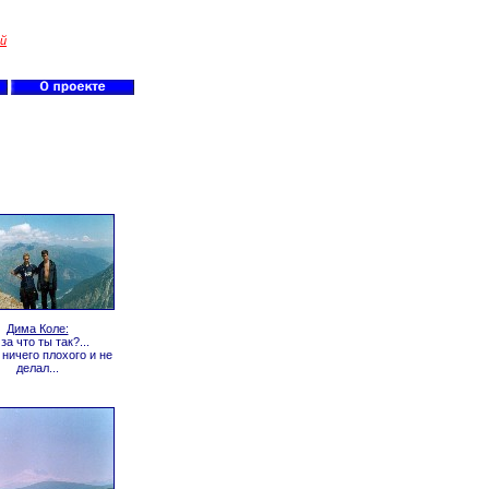
й
Дима Коле:
 за что ты так?...
 ничего плохого и не
делал...