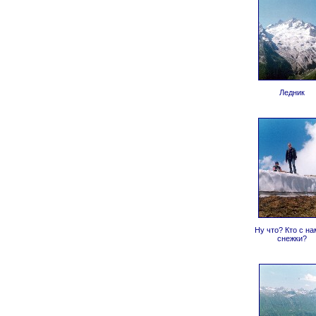
Ледник
Ну что? Кто с на
снежки?