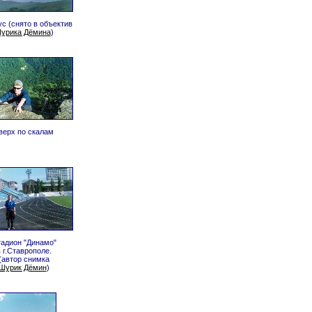
с (снято в объектив
урика Дёмина
)
верх по скалам
адион "Динамо"
 г.Ставрополе.
(автор снимка
Шурик Дёмин
)