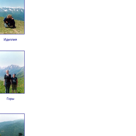
Идиллия
Горы