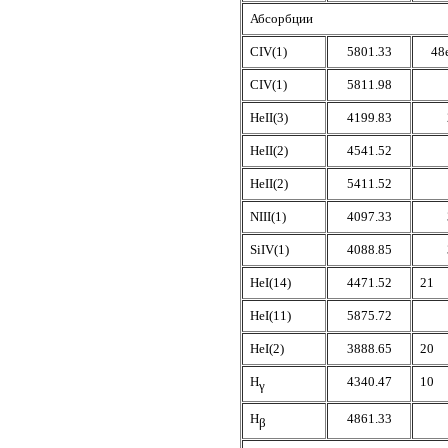
Абсорбции
CIV(1)
5801.33
48
CIV(1)
5811.98
HeII(3)
4199.83
HeII(2)
4541.52
HeII(2)
5411.52
NIII(1)
4097.33
SiIV(1)
4088.85
HeI(14)
4471.52
21
HeI(11)
5875.72
HeI(2)
3888.65
20
H
4340.47
10
γ
H
4861.33
β