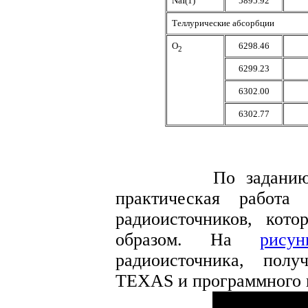
NaI(1)
5895.92
Теллурические абсорбции
O
6298.46
2
6299.23
6302.00
6302.77
По заданию Верхо
практическая работа 
радиоисточников, кот
образом. На
рисун
радиоисточника, пол
TEXAS и программного 