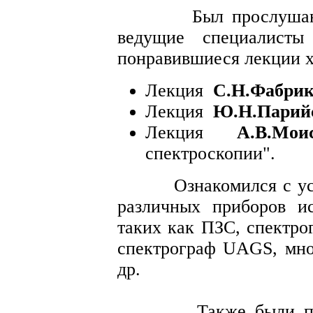
Был прослушан кур
ведущие специалист
понравившиеся лекции х
Лекция
С.Н.Фабри
Лекция
Ю.Н.Парий
Лекция
А.В.Мои
спектроскопии".
Ознакомился с устро
различных приборов и
таких как ПЗС, спектр
спектрограф UAGS, мн
др.
Также были посещ