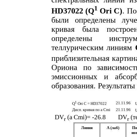
1
HD37022 (
Q
Ori C)
. П
были определены луче
кривая была постро
определены инстр
теллурическим линиям
приблизительная картин
Ориона по зависимост
эмиссионных и абсор
образования. Результаты
1
21.11.96
Q
Ori C = HD37022
Дисп. кривая по
a
Сmi
21.11.96
D
V
(
a
Сmi)= -26.8
D
V
(т
r
r
Линия
Λ
(
лаб)
По
ион