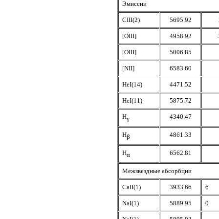
Эмиссии
CIII(2)
5695.92
[OIII]
4958.92
[OIII]
5006.85
[NII]
6583.60
HeI(14)
4471.52
HeI(11)
5875.72
H
4340.47
γ
H
4861.33
β
H
6562.81
α
Межзвездные абсорбции
CaII(1)
3933.66
6
NaI(1)
5889.95
0